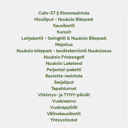
Cafe-37 || Rinneravintola
Hissiliput - Nuuksio Bikepark
Kausikortit
Kurssit
Lahjakortit - Swinghill & Nuuksio Bikepark
Majoitus
Nuuksio bikepark - kesätekemistä Nuuksiossa
Nuuksio Frisbeegolf
Nuuksio Lakeland
Perjantai-paketti
Raclette-ravintola
Sarjaliput
Tapahtumat
Virkistys- ja TYHY-päivät
Vuokraamo
Vuokrapyörät
Välinekausikortit
Yhteystiedot