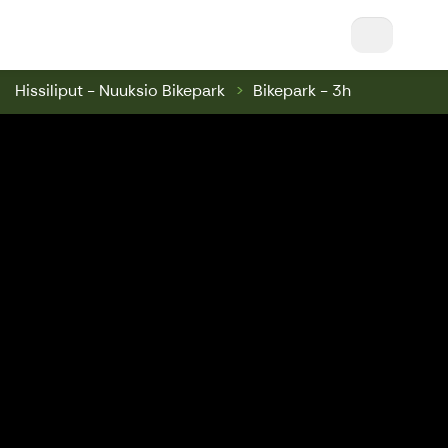
Nuuksio Ski & Bike || Nuuksio Bikepark & Swin
Hissiliput - Nuuksio Bikepark
Bikepark - 3h