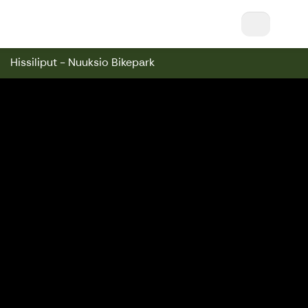
Nuuksio Ski & Bike || Nuuksio Bikepark & Swin
Hissiliput - Nuuksio Bikepark