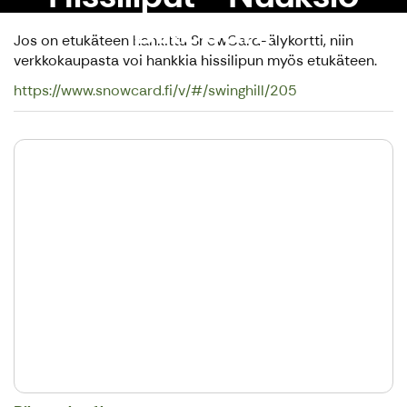
Bikepark
Jos on etukäteen hankittu SnowCard-älykortti, niin
verkkokaupasta voi hankkia hissilipun myös etukäteen.
https://www.snowcard.fi/v/#/swinghill/205