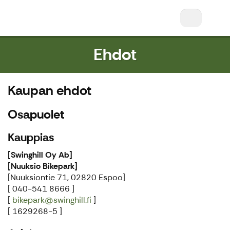
Nuuksio Ski & Bike || Nuuksio Bikepark & Swin
Ehdot
Kaupan ehdot
Osapuolet
Kauppias
[Swinghill Oy Ab]
[Nuuksio Bikepark]
[Nuuksiontie 71, 02820 Espoo]
[ 040-541 8666 ]
[
bikepark@swinghill.fi
]
[ 1629268-5 ]