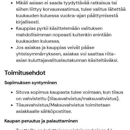
Mikäli asiaan ei saada tyydyttävää ratkaisua tai
siihen liittyy korvausvaatimus, tulee valitus lähettää
kuukauden kuluessa vuokra-ajan päättymisestä
kirjallisesti.
Kauppias pyrkii käsittelemään valituksen
mahdollisimman nopeasti kuitenkin enintään
kuukauden kuluessa.
Jos asiakas ja kauppias veivät pääse
yhteisymmärrykseen, asiakas voi saattaa riita-
asian kuluttajavalituslautakunnan käsiteltäväksi.
Toimitusehdot
Sopimuksen syntyminen
Sitova sopimus kaupasta tulee voimaan, kun tilaus
on vahvistettu (tilausvahvistus/maksuvahvistus).
Tilausvahvistus/Maksuvahvistus toimitetaan
asiakkaalle sähköpostitse.
Kaupan peruutus ja palauttaminen