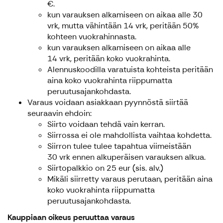
€.
kun varauksen alkamiseen on aikaa alle 30
vrk, mutta vähintään 14 vrk, peritään 50%
kohteen vuokrahinnasta.
kun varauksen alkamiseen on aikaa alle
14 vrk, peritään koko vuokrahinta.
Alennuskoodilla varatuista kohteista peritään
aina koko vuokrahinta riippumatta
peruutusajankohdasta.
Varaus voidaan asiakkaan pyynnöstä siirtää
seuraavin ehdoin:
Siirto voidaan tehdä vain kerran.
Siirrossa ei ole mahdollista vaihtaa kohdetta.
Siirron tulee tulee tapahtua viimeistään
30 vrk ennen alkuperäisen varauksen alkua.
Siirtopalkkio on 25 eur (sis. alv.)
Mikäli siirretty varaus perutaan, peritään aina
koko vuokrahinta riippumatta
peruutusajankohdasta.
Kauppiaan oikeus peruuttaa varaus