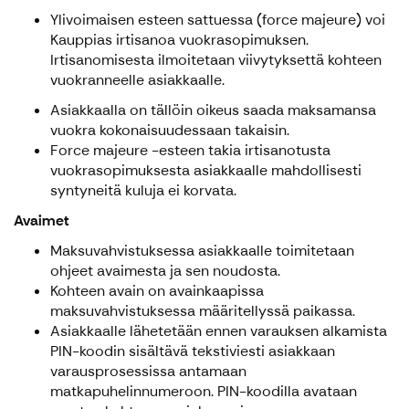
Ylivoimaisen esteen sattuessa (force majeure) voi
Kauppias irtisanoa vuokrasopimuksen.
Irtisanomisesta ilmoitetaan viivytyksettä kohteen
vuokranneelle asiakkaalle.
Asiakkaalla on tällöin oikeus saada maksamansa
vuokra kokonaisuudessaan takaisin.
Force majeure -esteen takia irtisanotusta
vuokrasopimuksesta asiakkaalle mahdollisesti
syntyneitä kuluja ei korvata.
Avaimet
Maksuvahvistuksessa asiakkaalle toimitetaan
ohjeet avaimesta ja sen noudosta.
Kohteen avain on avainkaapissa
maksuvahvistuksessa määritellyssä paikassa.
Asiakkaalle lähetetään ennen varauksen alkamista
PIN-koodin sisältävä tekstiviesti asiakkaan
varausprosessissa antamaan
matkapuhelinnumeroon. PIN-koodilla avataan