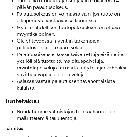
Tuotteilla on kuluttajansuojalain mukainen 14
päivän palautusoikeus.
Palautusoikeus on voimassa vain, jos tuote on
alkuperäistä vastaavassa kunnossa.
Myös mahdollisen tuotepakkauksen on oltava
myyntikelpoinen.
Ole yhteydessä myyntiin tarkempien
palautusohjeiden saamiseksi.
Palautusoikeus ei koske kaiverrettuja eikä muita
yksilöllisiä tuotteita, majoituspalveluja,
ravintolapalveluja tai muita tietyksi ajankohdaksi
sovittuja vapaa-ajan palveluja.
Asiakas vastaa palautuksen tavanomaisista
kuluista.
Tuotetakuu
Noudatamme valmistajan tai maahantuojan
määrittelemiä takuuehtoja.
Toimitus