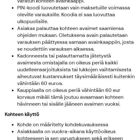
varatun kohteen avainkaappi.
PIN-koodi luovutetaan vain maksetuille voimassa
oleville varauksille. Koodia ei saa luovuttaa
ulkopuolisille.
Asiakas palauttaa kohteen avaimet saamiensa
ohjeiden mukaan. Oletuksena avain palautetaan
varauksen päättyessa samaan avainkaappiin, josta
se noudettiin varauksen alkaessa.
Kadonneesta tai palauttamatta jätetystä
avaimesta omistajalla on oikeus periä kaikki
uudelleensarjoituksista tai lukkojen vaihtamisesta
aiheutuvat kustannukset täysimääräisesti kuitenkin
vähintään 60 euroa.
Kauppiaalla on oikeus periä vähintään 60 eur
korvaus mikäli tämä joutuu avaamaan kohteen
hävinneen tai sisälle jääneen avaimen vuoksi.
Kohteen käyttö
Kohde on määritelty kohdekuvauksessa
Asiakkaalla on vuokra-aikana käyttöoikeus
kohteeseen ja sen varustukseen sekä erikseen