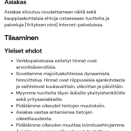
Asiakas
Asiakas sitoutuu noudattamaan näitä sekä
kauppiaskohtaisia ehtoja ostaessaan tuotteita ja
palveluja [Yrityksen nimi] Internet-palveluissa.
Tilaaminen
Yleiset ehdot
Verkkopalvelussa esitetyt hinnat ovat
arvonlisäverollisia.
Sovellamme majoituskohteissa dynaamista
hinnoittelua. Hinnat ovat riippuvaisia ajankohdasta
ja vaihtelevat kuukausittain, viikoittan ja päivittäin.
Myymme tuotteita täysi-ikäisille yksityishenkilöille
sekä yritysasiakkaille.
Pidätämme oikeudet hintojen muutoksiin.
Asiakas vastaa antamiensa tietojen
oikeellisuudesta.
Pidätämme oikeuden muuttaa toimitusehtojamme.