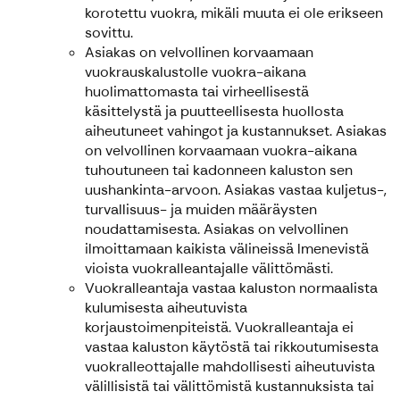
korotettu vuokra, mikäli muuta ei ole erikseen
sovittu.
Asiakas on velvollinen korvaamaan
vuokrauskalustolle vuokra-aikana
huolimattomasta tai virheellisestä
käsittelystä ja puutteellisesta huollosta
aiheutuneet vahingot ja kustannukset. Asiakas
on velvollinen korvaamaan vuokra-aikana
tuhoutuneen tai kadonneen kaluston sen
uushankinta-arvoon. Asiakas vastaa kuljetus-,
turvallisuus- ja muiden määräysten
noudattamisesta. Asiakas on velvollinen
ilmoittamaan kaikista välineissä lmenevistä
vioista vuokralleantajalle välittömästi.
Vuokralleantaja vastaa kaluston normaalista
kulumisesta aiheutuvista
korjaustoimenpiteistä. Vuokralleantaja ei
vastaa kaluston käytöstä tai rikkoutumisesta
vuokralleottajalle mahdollisesti aiheutuvista
välillisistä tai välittömistä kustannuksista tai