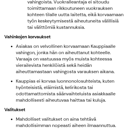
vahingoista. Vuokralleantaja ei sitoudu
toimittamaan rikkoutuneen vuokrauksen
kohteen tilalle uutta laitetta, eikä korvaamaan
työn keskeytymisestä aiheutuneita välillisiä
tai välittömiä kustannuksia.
Vahinkojen korvaukset
Asiakas on velvollinen korvaamaan Kauppiaalle
vahingon, jonka hän on aiheuttanut kohteelle.
Varaaja on vastuussa myös muista kohteessa
vierailevista henkilöistä sekä heidän
aiheuttamastaan vahingosta varauksen aikana.
Kauppias ei korvaa luonnonolosuhteista, kuten
hyönteisistä, eläimistä, kelirikosta tai
odottamattomista säänvaihteluista asiakkaalle
mahdollisesti aiheutuvaa haittaa tai kuluja.
Valitukset
Mahdolliset valitukset on aina tehtävä
mahdollisimman nopeasti aiheen ilmaannuttua.