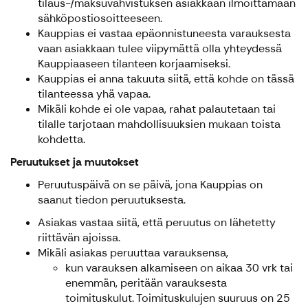
tilaus-/maksuvahvistuksen asiakkaan ilmoittamaan
sähköpostiosoitteeseen.
Kauppias ei vastaa epäonnistuneesta varauksesta
vaan asiakkaan tulee viipymättä olla yhteydessä
Kauppiaaseen tilanteen korjaamiseksi.
Kauppias ei anna takuuta siitä, että kohde on tässä
tilanteessa yhä vapaa.
Mikäli kohde ei ole vapaa, rahat palautetaan tai
tilalle tarjotaan mahdollisuuksien mukaan toista
kohdetta.
Peruutukset ja muutokset
Peruutuspäivä on se päivä, jona Kauppias on
saanut tiedon peruutuksesta.
Asiakas vastaa siitä, että peruutus on lähetetty
riittävän ajoissa.
Mikäli asiakas peruuttaa varauksensa,
kun varauksen alkamiseen on aikaa 30 vrk tai
enemmän, peritään varauksesta
toimituskulut. Toimituskulujen suuruus on 25