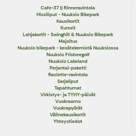
Cafe-37 || Rinneravintola
Hissiliput - Nuuksio Bikepark
Kausikortit
Kurssit
Lahjakortit - Swinghill & Nuuksio Bikepark
Majoitus
Nuuksio bikepark - kesätekemistä Nuuksiossa
Nuuksio Frisbeegolf
Nuuksio Lakeland
Perjantai-paketti
Raclette-ravintola
Sarjaliput
Tapahtumat
Virkistys- ja TYHY-päivät
Vuokraamo
Vuokrapyörät
Välinekausikortit
Yhteystiedot