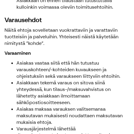
Asiakkaan on ennen tilaustaan tutustuttava
kulloinkin voimassa oleviin toimitusehtoihin.
Varausehdot
Näitä ehtoja sovelletaan vuokrattaviin ja varattaviin
tuotteisiin ja palveluihin. Yhteisesti näistä käytetään
nimitystä "kohde".
Varaaminen
Asiakas vastaa siitä että hän tutustuu
varauskohteen/-kohteiden kuvaukseen ja
ohjeistuksiin sekä varaukseen liittyviin ehtoihin.
Asiakkaan tekemä varaus on sitova siinä
yhteydessä, kun tilaus-/maksuvahvistus on
lähetetty asiakkaan ilmoittamaan
sähköpostiosoitteeseen.
Asiakas maksaa varauksen valitsemansa
maksutavan mukaisesti noudattaen maksutavan
mukaisia ehtoja.
Varausjärjestelmä lähettää