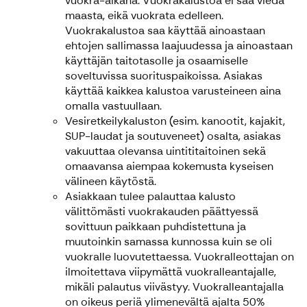
vuokra-aikana. Vuokrakalustoa ei saa viedä
maasta, eikä vuokrata edelleen.
Vuokrakalustoa saa käyttää ainoastaan
ehtojen sallimassa laajuudessa ja ainoastaan
käyttäjän taitotasolle ja osaamiselle
soveltuvissa suorituspaikoissa. Asiakas
käyttää kaikkea kalustoa varusteineen aina
omalla vastuullaan.
Vesiretkeilykaluston (esim. kanootit, kajakit,
SUP-laudat ja soutuveneet) osalta, asiakas
vakuuttaa olevansa uintititaitoinen sekä
omaavansa aiempaa kokemusta kyseisen
välineen käytöstä.
Asiakkaan tulee palauttaa kalusto
välittömästi vuokrakauden päättyessä
sovittuun paikkaan puhdistettuna ja
muutoinkin samassa kunnossa kuin se oli
vuokralle luovutettaessa. Vuokralleottajan on
ilmoitettava viipymättä vuokralleantajalle,
mikäli palautus viivästyy. Vuokralleantajalla
on oikeus periä ylimenevältä ajalta 50%