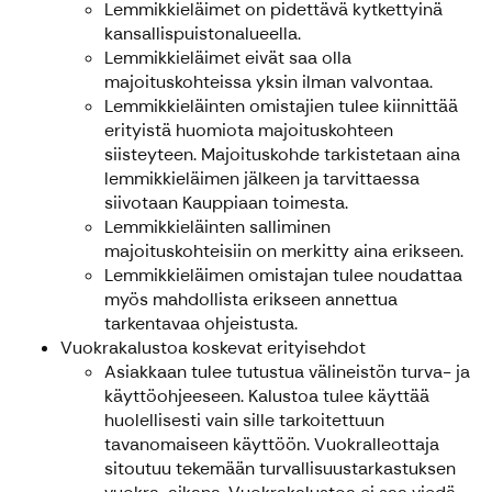
Lemmikkieläimet on pidettävä kytkettyinä
kansallispuistonalueella.
Lemmikkieläimet eivät saa olla
majoituskohteissa yksin ilman valvontaa.
Lemmikkieläinten omistajien tulee kiinnittää
erityistä huomiota majoituskohteen
siisteyteen. Majoituskohde tarkistetaan aina
lemmikkieläimen jälkeen ja tarvittaessa
siivotaan Kauppiaan toimesta.
Lemmikkieläinten salliminen
majoituskohteisiin on merkitty aina erikseen.
Lemmikkieläimen omistajan tulee noudattaa
myös mahdollista erikseen annettua
tarkentavaa ohjeistusta.
Vuokrakalustoa koskevat erityisehdot
Asiakkaan tulee tutustua välineistön turva- ja
käyttöohjeeseen. Kalustoa tulee käyttää
huolellisesti vain sille tarkoitettuun
tavanomaiseen käyttöön. Vuokralleottaja
sitoutuu tekemään turvallisuustarkastuksen