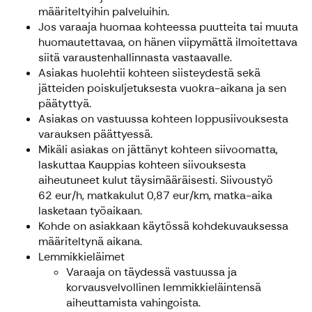
määriteltyihin palveluihin.
Jos varaaja huomaa kohteessa puutteita tai muuta
huomautettavaa, on hänen viipymättä ilmoitettava
siitä varaustenhallinnasta vastaavalle.
Asiakas huolehtii kohteen siisteydestä sekä
jätteiden poiskuljetuksesta vuokra-aikana ja sen
päätyttyä.
Asiakas on vastuussa kohteen loppusiivouksesta
varauksen päättyessä.
Mikäli asiakas on jättänyt kohteen siivoomatta,
laskuttaa Kauppias kohteen siivouksesta
aiheutuneet kulut täysimääräisesti. Siivoustyö
62 eur/h, matkakulut 0,87 eur/km, matka-aika
lasketaan työaikaan.
Kohde on asiakkaan käytössä kohdekuvauksessa
määriteltynä aikana.
Lemmikkieläimet
Varaaja on täydessä vastuussa ja
korvausvelvollinen lemmikkieläintensä
aiheuttamista vahingoista.