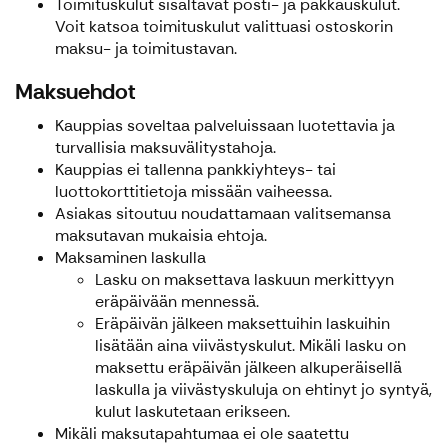
Toimituskulut sisältävät posti- ja pakkauskulut.
Voit katsoa toimituskulut valittuasi ostoskorin
maksu- ja toimitustavan.
Maksuehdot
Kauppias soveltaa palveluissaan luotettavia ja
turvallisia maksuvälitystahoja.
Kauppias ei tallenna pankkiyhteys- tai
luottokorttitietoja missään vaiheessa.
Asiakas sitoutuu noudattamaan valitsemansa
maksutavan mukaisia ehtoja.
Maksaminen laskulla
Lasku on maksettava laskuun merkittyyn
eräpäivään mennessä.
Eräpäivän jälkeen maksettuihin laskuihin
lisätään aina viivästyskulut. Mikäli lasku on
maksettu eräpäivän jälkeen alkuperäisellä
laskulla ja viivästyskuluja on ehtinyt jo syntyä,
kulut laskutetaan erikseen.
Mikäli maksutapahtumaa ei ole saatettu