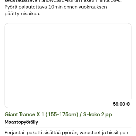
sekä ladattavan SnowCard-kortin Paketin hinta 59€.
Pyörä palautettava 10min ennen vuokrauksen
päättymisaikaa.
59,00 €
Giant Trance X 1 (155-175cm) / S-koko 2 pp
Maastopyöräily
Perjantai-paketti sisältää pyörän, varusteet ja hissilipun