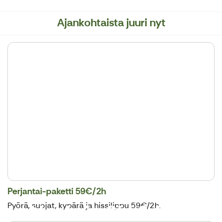
Ajankohtaista juuri nyt
Perjantai-paketti 59€/2h
Nuuksio Ski & Bike
Pyörä, suojat, kypärä ja hissilippu 59€/2h.