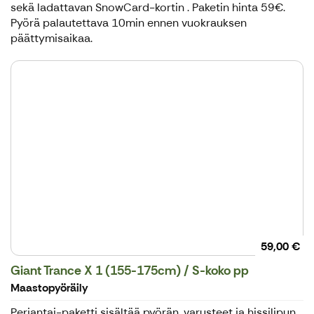
sekä ladattavan SnowCard-kortin . Paketin hinta 59€.
Pyörä palautettava 10min ennen vuokrauksen
päättymisaikaa.
59,00 €
Giant Trance X 1 (155-175cm) / S-koko pp
Maastopyöräily
Perjantai-paketti sisältää pyörän, varusteet ja hissilipun