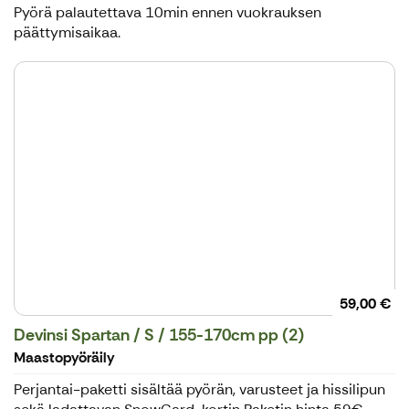
Pyörä palautettava 10min ennen vuokrauksen
päättymisaikaa.
59,00 €
Devinsi Spartan / S / 155-170cm pp (2)
Maastopyöräily
Perjantai-paketti sisältää pyörän, varusteet ja hissilipun