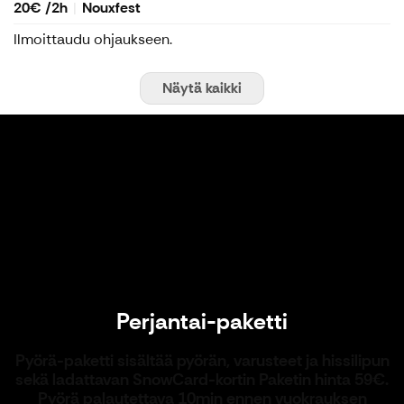
20€ /2h
Nouxfest
Ilmoittaudu ohjaukseen.
Näytä kaikki
Perjantai-paketti
Perjantai-paketti
Pyörä-paketti sisältää pyörän, varusteet ja hissilipun
sekä ladattavan SnowCard-kortin Paketin hinta 59€.
Pyörä palautettava 10min ennen vuokrauksen