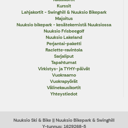
Kurssit
Lahjakortit - Swinghill & Nuuksio Bikepark
Majoitus
Nuuksio bikepark - kesätekemistä Nuuksiossa
Nuuksio Frisbeegolf
Nuuksio Lakeland
Perjantai-paketti
Raclette-ravintola
Sarjaliput
Tapahtumat
Virkistys- ja TYHY-päivät
Vuokraamo
Vuokrapyörät
Välinekausikortit
Yhteystiedot
Nuuksio Ski & Bike || Nuuksio Bikepark & Swinghill
Y-tunnus: 1629268-5