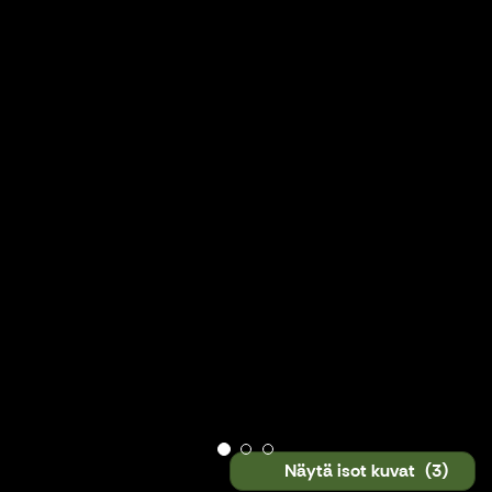
Näytä isot kuvat
(3)