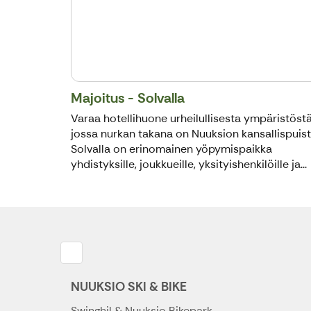
Majoitus - Solvalla
Varaa hotellihuone urheilullisesta ympäristöstä
jossa nurkan takana on Nuuksion kansallispuist
Solvalla on erinomainen yöpymispaikka
yhdistyksille, joukkueille, yksityishenkilöille ja...
NUUKSIO SKI & BIKE
Swinghil & Nuuksio Bikepark