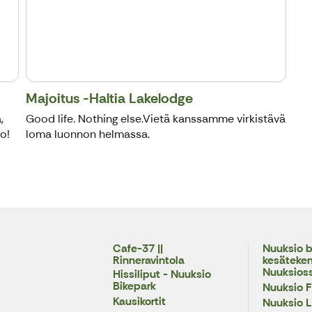
Majoitus -Haltia Lakelodge
,
Good life. Nothing else.Vietä kanssamme virkistävä
o!
loma luonnon helmassa.
Cafe-37 ||
Nuuksio b
Rinneravintola
kesäteke
Nuuksios
Hissiliput - Nuuksio
Bikepark
Nuuksio F
Kausikortit
Nuuksio 