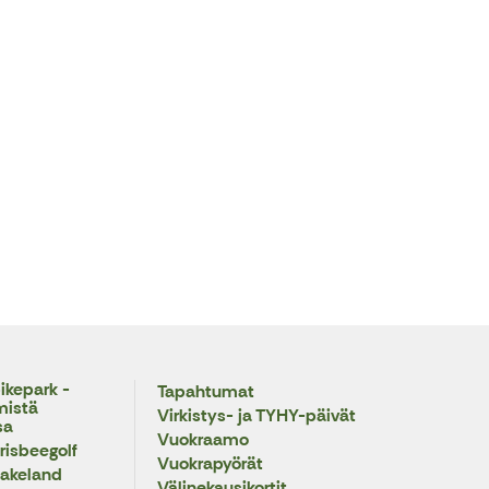
ikepark -
Tapahtumat
mistä
Virkistys- ja TYHY-päivät
sa
Vuokraamo
risbeegolf
Vuokrapyörät
Lakeland
Välinekausikortit