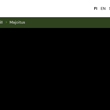
ark & Swinghill
FI
EN
ll
Majoitus