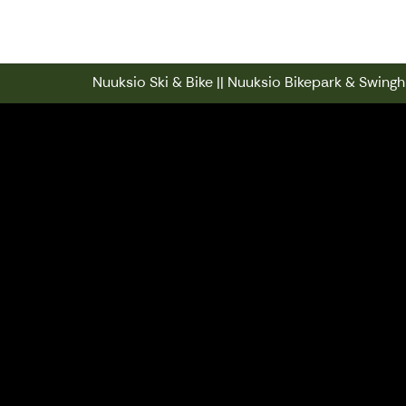
Nuuksio Ski & Bike || Nuuksio Bikep
Nuuksio Ski & Bike || Nuuksio Bikepark & Swinghi