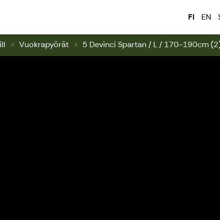
ark & Swinghill
FI
EN
ll
Vuokrapyörät
5 Devinci Spartan / L / 170-190cm (2