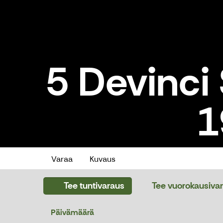
5 Devinci 
1
5 Devinci Spartan / L / 170-19
Varaa
Kuvaus
Tee tuntivaraus
Tee vuorokausiva
Päivämäärä