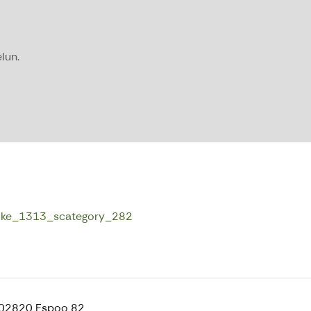
lun.
/bike_1313_scategory_282
, 02820 Espoo 82