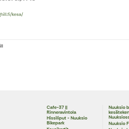
ill.fi/kesa/
ll
Cafe-37 ||
Nuuksio b
Rinneravintola
kesäteke
Nuuksios
Hissiliput - Nuuksio
Bikepark
Nuuksio F