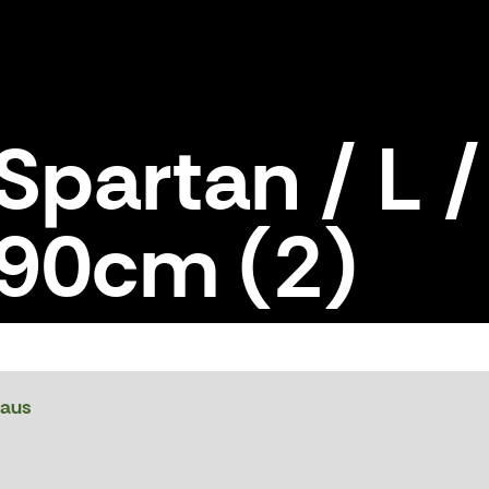
Spartan / L 
90cm (2)
0cm (2)
raus