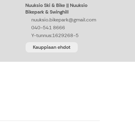
Nuuksio Ski & Bike || Nuuksio
Bikepark & Swinghill
nuuksio.bikepark@gmail.com
040-541 8666
Y-tunnus:
1629268-5
Kauppiaan ehdot