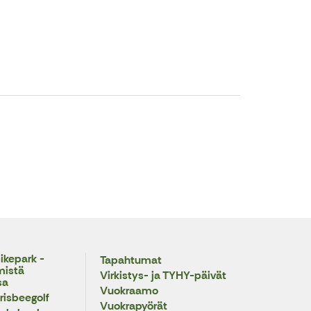
ikepark -
Tapahtumat
mistä
Virkistys- ja TYHY-päivät
sa
Vuokraamo
risbeegolf
Vuokrapyörät