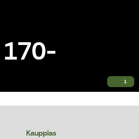
/ 170-
1
Kauppias