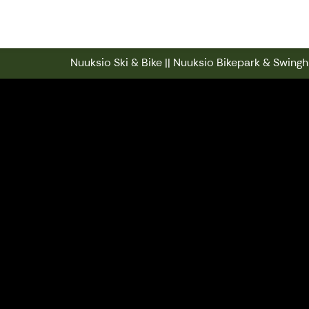
Nuuksio Ski & Bike || Nuuksio Bikep
Nuuksio Ski & Bike || Nuuksio Bikepark & Swinghi