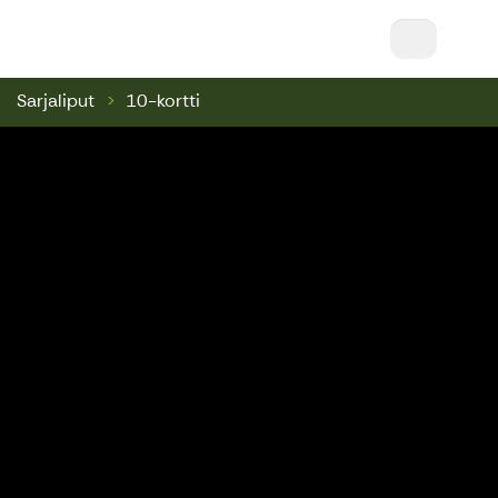
Nuuksio Ski & Bike || Nuuksio Bikepark & Swin
Sarjaliput
10-kortti