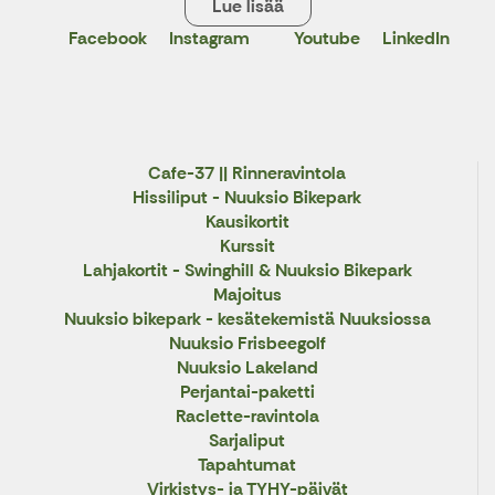
Lue lisää
Facebook
Instagram
Youtube
LinkedIn
X
Cafe-37 || Rinneravintola
Hissiliput - Nuuksio Bikepark
Kausikortit
Kurssit
Lahjakortit - Swinghill & Nuuksio Bikepark
Majoitus
Nuuksio bikepark - kesätekemistä Nuuksiossa
Nuuksio Frisbeegolf
Nuuksio Lakeland
Perjantai-paketti
Raclette-ravintola
Sarjaliput
Tapahtumat
Virkistys- ja TYHY-päivät