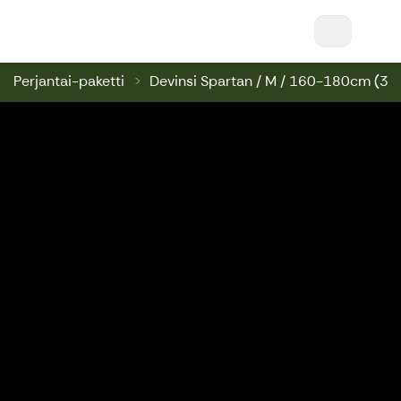
Nuuksio Ski & Bike || Nuuksio Bikepark & Swin
Perjantai-paketti
Devinsi Spartan / M / 160-180cm (3)