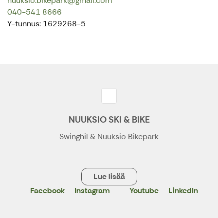
nuuksio.bikepark@gmail.com
040-541 8666
Y-tunnus: 1629268-5
NUUKSIO SKI & BIKE
Swinghil & Nuuksio Bikepark
Lue lisää
Facebook
Instagram
Youtube
LinkedIn
X