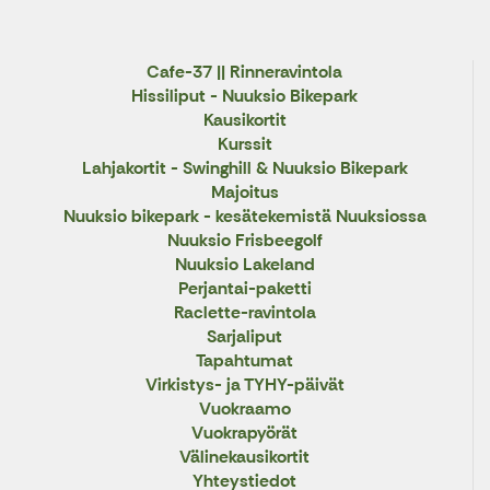
Cafe-37 || Rinneravintola
Hissiliput - Nuuksio Bikepark
Kausikortit
Kurssit
Lahjakortit - Swinghill & Nuuksio Bikepark
Majoitus
Nuuksio bikepark - kesätekemistä Nuuksiossa
Nuuksio Frisbeegolf
Nuuksio Lakeland
Perjantai-paketti
Raclette-ravintola
Sarjaliput
Tapahtumat
Virkistys- ja TYHY-päivät
Vuokraamo
Vuokrapyörät
Välinekausikortit
Yhteystiedot