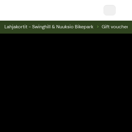
Nuuksio Ski & Bike || Nuuksio Bikepark & Swin
Lahjakortit - Swinghill & Nuuksio Bikepark
Gift voucher 