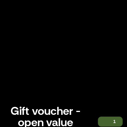
Gift voucher -
open value
1
Gift voucher - open value