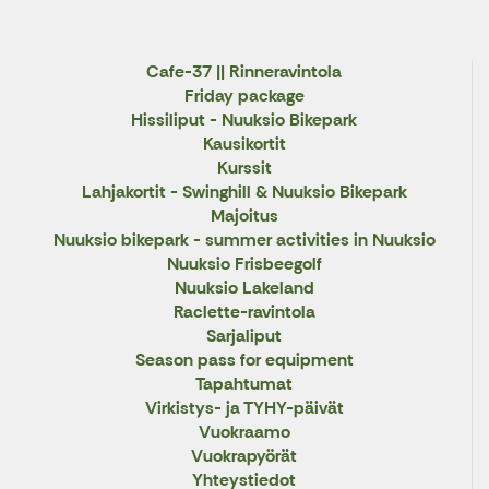
Cafe-37 || Rinneravintola
Friday package
Hissiliput - Nuuksio Bikepark
Kausikortit
Kurssit
Lahjakortit - Swinghill & Nuuksio Bikepark
Majoitus
Nuuksio bikepark - summer activities in Nuuksio
Nuuksio Frisbeegolf
Nuuksio Lakeland
Raclette-ravintola
Sarjaliput
Season pass for equipment
Tapahtumat
Virkistys- ja TYHY-päivät
Vuokraamo
Vuokrapyörät
Yhteystiedot