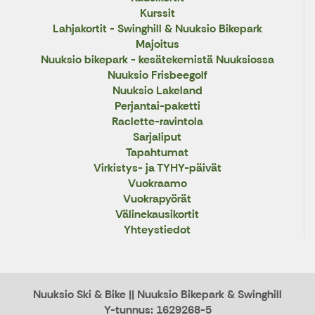
Kurssit
Lahjakortit - Swinghill & Nuuksio Bikepark
Majoitus
Nuuksio bikepark - kesätekemistä Nuuksiossa
Nuuksio Frisbeegolf
Nuuksio Lakeland
Perjantai-paketti
Raclette-ravintola
Sarjaliput
Tapahtumat
Virkistys- ja TYHY-päivät
Vuokraamo
Vuokrapyörät
Välinekausikortit
Yhteystiedot
Nuuksio Ski & Bike || Nuuksio Bikepark & Swinghill
Y-tunnus: 1629268-5