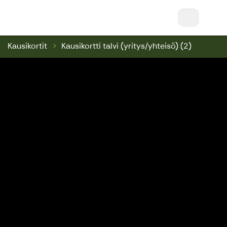
Nuuksio Ski & Bike || Nuuksio Bikepark & Swin
Kausikortit
Kausikortti talvi (yritys/yhteisö) (2)