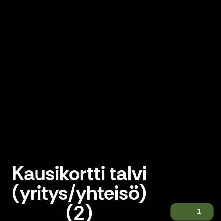
Kausikortti talvi
(yritys/yhteisö)
(2)
1
Kausikortti talvi (yritys/yhteisö) (2)