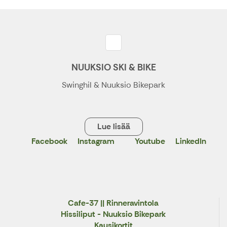
NUUKSIO SKI & BIKE
Swinghil & Nuuksio Bikepark
Lue lisää
Facebook
Instagram
Youtube
LinkedIn
X
Cafe-37 || Rinneravintola
Hissiliput - Nuuksio Bikepark
Kausikortit