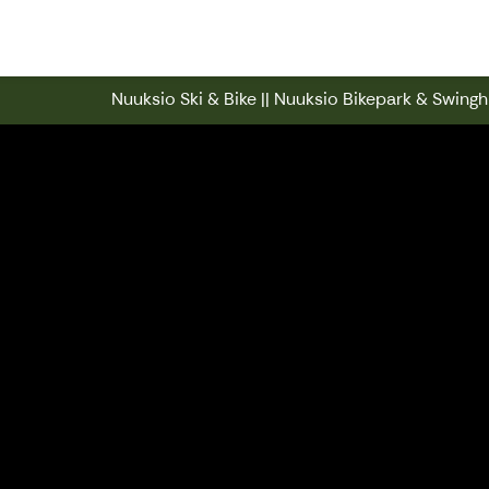
Nuuksio Ski & Bike || Nuuksio Bikep
Nuuksio Ski & Bike || Nuuksio Bikepark & Swinghi