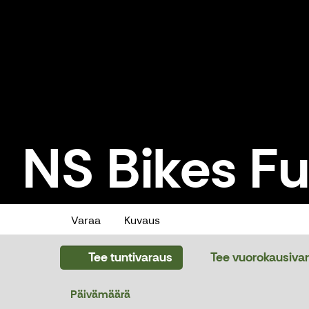
NS Bikes Fu
NS Bikes Fuzz DH / L / 175-195
Varaa
Kuvaus
Tee tuntivaraus
Tee vuorokausiva
Päivämäärä