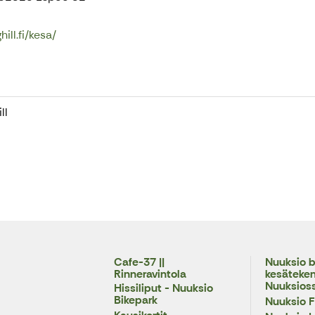
ill.fi/kesa/
ll
Cafe-37 ||
Nuuksio b
Rinneravintola
kesäteke
Nuuksios
Hissiliput - Nuuksio
Bikepark
Nuuksio F