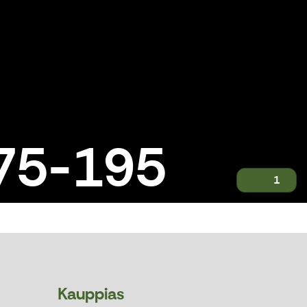
175-195
1
Kauppias