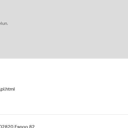
lun.
,pl.html
, 02820 Espoo 82