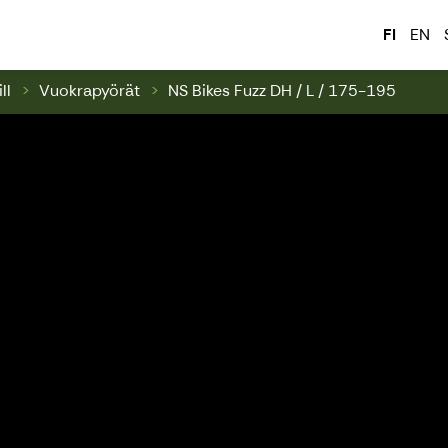
ark & Swinghill
FI
EN
ll
Vuokrapyörät
NS Bikes Fuzz DH / L / 175-195