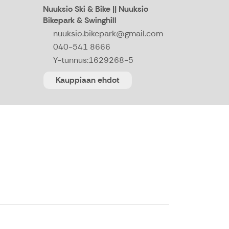
Nuuksio Ski & Bike || Nuuksio
Bikepark & Swinghill
nuuksio.bikepark@gmail.com
040-541 8666
Y-tunnus:
1629268-5
Kauppiaan ehdot