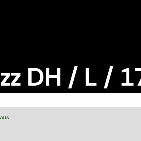
zz DH / L / 
raus