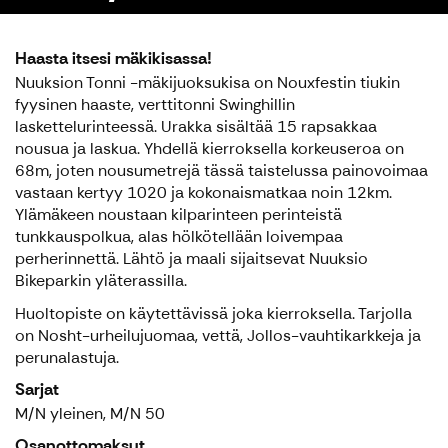
Haasta itsesi mäkikisassa!
Nuuksion Tonni -mäkijuoksukisa on Nouxfestin tiukin
fyysinen haaste, verttitonni Swinghillin
laskettelurinteessä. Urakka sisältää 15 rapsakkaa
nousua ja laskua. Yhdellä kierroksella korkeuseroa on
68m, joten nousumetrejä tässä taistelussa painovoimaa
vastaan kertyy 1020 ja kokonaismatkaa noin 12km.
Ylämäkeen noustaan kilparinteen perinteistä
tunkkauspolkua, alas hölkötellään loivempaa
perherinnettä. Lähtö ja maali sijaitsevat Nuuksio
Bikeparkin yläterassilla.
Huoltopiste on käytettävissä joka kierroksella. Tarjolla
on Nosht-urheilujuomaa, vettä, Jollos-vauhtikarkkeja ja
perunalastuja.
Sarjat
M/N yleinen, M/N 50
Osanottomaksut