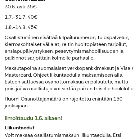
30.6. asti 35€
1.7.-31.7. 40€
1.8.-14.8. 45€
Osallistuminen sisältää kilpailunumeron, tulospalvelun,
kierroskohtaiset väliajat, reitin huoltopisteen tarjoilut,
ensiapupäivystyksen, peseytymismahdollisuuden ja
palkinnot sarjoittain kolmelle parhaalle.
Maksutapoina suomalaiset verkkopankkimaksut ja Visa /
Mastercard. Ohjeet liikuntaedulla maksamiseen alla.
Esteen sattuessa osanottomaksua ei palauteta, mutta
pois jäävä osallistuja voi siirtää paikan toiselle henkilölle.
Huom! Osanottajamäärä on rajoitettu enintään 150
juoksijaan.
Ilmoittaudu 1.6. alkaen!
Liikuntaedut
Voit maksaa osallistumismaksun liikuntaedulla. Etsi