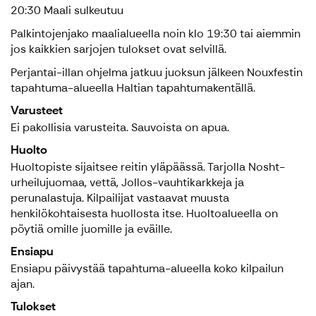
20:30 Maali sulkeutuu
Palkintojenjako maalialueella noin klo 19:30 tai aiemmin
jos kaikkien sarjojen tulokset ovat selvillä.
Perjantai-illan ohjelma jatkuu juoksun jälkeen Nouxfestin
tapahtuma-alueella Haltian tapahtumakentällä.
Varusteet
Ei pakollisia varusteita. Sauvoista on apua.
Huolto
Huoltopiste sijaitsee reitin yläpäässä. Tarjolla Nosht-
urheilujuomaa, vettä, Jollos-vauhtikarkkeja ja
perunalastuja. Kilpailijat vastaavat muusta
henkilökohtaisesta huollosta itse. Huoltoalueella on
pöytiä omille juomille ja eväille.
Ensiapu
Ensiapu päivystää tapahtuma-alueella koko kilpailun
ajan.
Tulokset