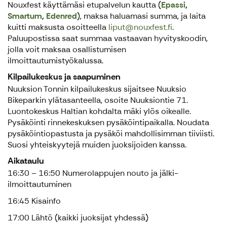
Nouxfest käyttämäsi etupalvelun kautta (
Epassi
,
Smartum
,
Edenred
), maksa haluamasi summa, ja laita
kuitti maksusta osoitteella
liput@nouxfest.fi
.
Paluupostissa saat summaa vastaavan hyvityskoodin,
jolla voit maksaa osallistumisen
ilmoittautumistyökalussa.
Kilpailukeskus ja saapuminen
Nuuksion Tonnin kilpailukeskus sijaitsee Nuuksio
Bikeparkin ylätasanteella, osoite Nuuksiontie 71.
Luontokeskus Haltian kohdalta mäki ylös oikealle.
Pysäköinti rinnekeskuksen pysäköintipaikalla. Noudata
pysäköintiopastusta ja pysäköi mahdollisimman tiiviisti.
Suosi yhteiskyytejä muiden juoksijoiden kanssa.
Aikataulu
16:30 – 16:50 Numerolappujen nouto ja jälki-
ilmoittautuminen
16:45 Kisainfo
17:00 Lähtö (kaikki juoksijat yhdessä)