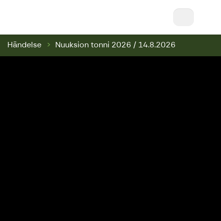
Noux Ski & Bike || Nuuksio Bikepark & Swinghi
Händelse
Nuuksion tonni 2026 / 14.8.2026