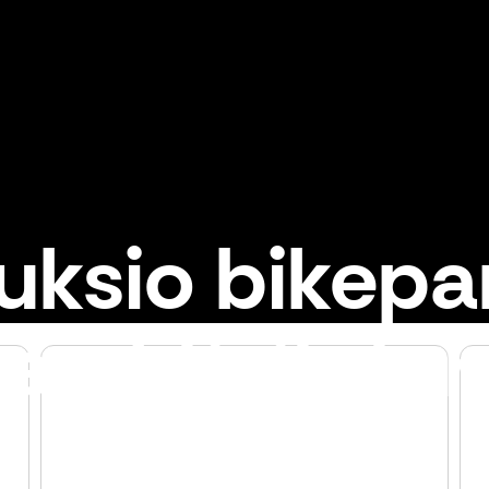
uksio bikepar
aktiviteter