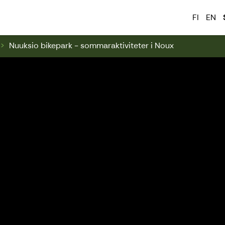
 & Swinghill
FI
EN
Nuuksio bikepark - sommaraktiviteter i Noux