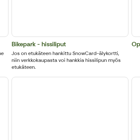
Bikepark - hissiliput
Op
ne
Jos on etukäteen hankittu SnowCard-älykortti,
niin verkkokaupasta voi hankkia hissilipun myös
etukäteen.