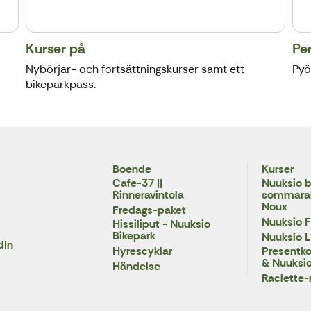
Kurser på
Pe
Nybörjar- och fortsättningskurser samt ett
Pyö
bikeparkpass.
Boende
Kurser
Cafe-37 ||
Nuuksio b
Rinneravintola
sommarakt
Noux
Fredags-paket
Nuuksio F
Hissiliput - Nuuksio
Bikepark
Nuuksio 
dIn
Hyrescyklar
Presentkor
& Nuuksio
Händelse
Raclette-