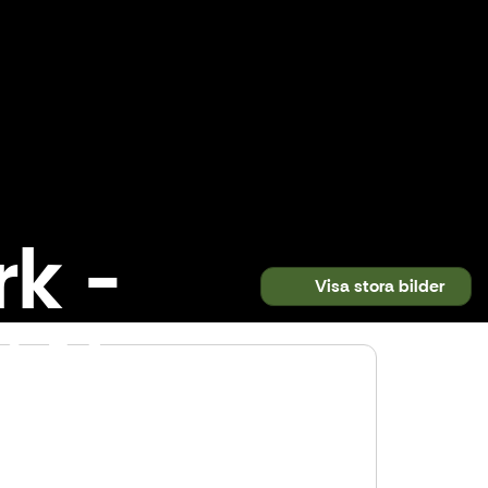
k -
Visa stora bilder
 i Noux