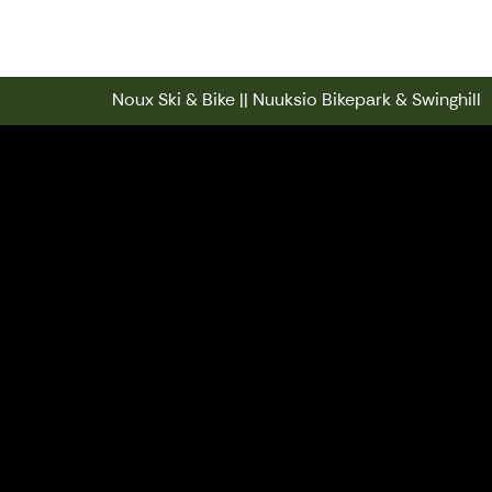
Noux Ski & Bike || Nuuksio Bikepark
Noux Ski & Bike || Nuuksio Bikepark & Swinghill