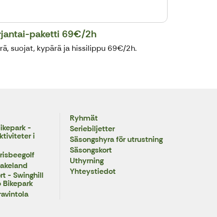
rjantai-paketti 69€/2h
rä, suojat, kypärä ja hissilippu 69€/2h.
Ryhmät
ikepark -
Seriebiljetter
iviteter i
Säsongshyra för utrustning
Säsongskort
risbeegolf
Uthyrning
Lakeland
Yhteystiedot
t - Swinghill
 Bikepark
ravintola