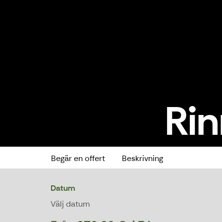
Rin
Rinneravintola
Begär en offert
Beskrivning
Datum
Välj datum