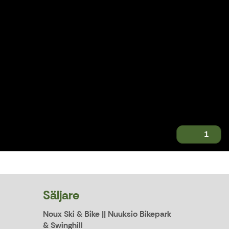
1
Säljare
Noux Ski & Bike || Nuuksio Bikepark
& Swinghill