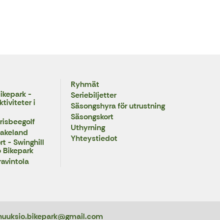
Ryhmät
ikepark -
Seriebiljetter
iviteter i
Säsongshyra för utrustning
Säsongskort
risbeegolf
Uthyrning
Lakeland
Yhteystiedot
t - Swinghill
 Bikepark
ravintola
nuuksio.bikepark@gmail.com