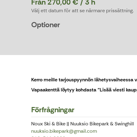
Från 270,00 € / 3 h
Välj ett datum för att se närmare prissättning.
Optioner
Kerro meille tarjouspyynnön lähetysvaiheessa 
Vapaakenttä löytyy kohdasta "Lisää viesti kaup
Förfrågningar
Noux Ski & Bike || Nuuksio Bikepark & Swinghill
nuuksio.bikepark@gmail.com