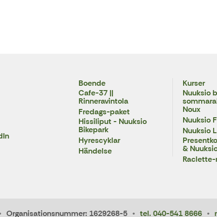
Boende
Kurser
Cafe-37 ||
Nuuksio b
Rinneravintola
sommarakt
Noux
Fredags-paket
Nuuksio F
Hissiliput - Nuuksio
Bikepark
Nuuksio 
dIn
Hyrescyklar
Presentkor
& Nuuksio
Händelse
Raclette-
Organisationsnummer: 1629268-5
tel. 040-541 8666