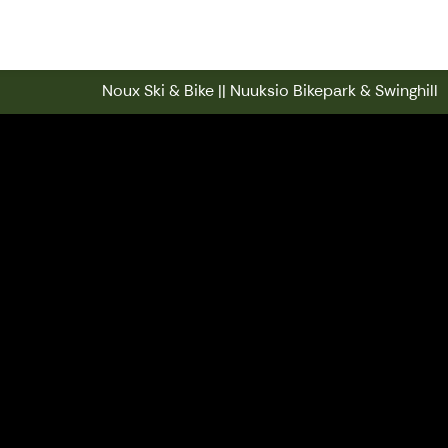
Noux Ski & Bike || Nuuksio Bikepark
Noux Ski & Bike || Nuuksio Bikepark & Swinghill