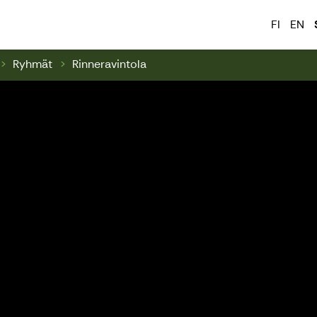
 & Swinghill
FI
EN
Ryhmät
Rinneravintola