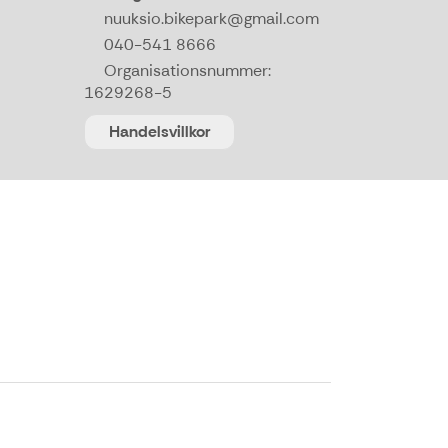
nuuksio.bikepark@gmail.com
040-541 8666
Organisationsnummer:
1629268-5
Handelsvillkor