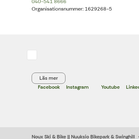
040-541 8666
Organisationsnummer: 1629268-5
Läs mer
Facebook
Instagram
Youtube
Linke
X
Noux Ski & Bike || Nuuksio Bikepark & Swinghill