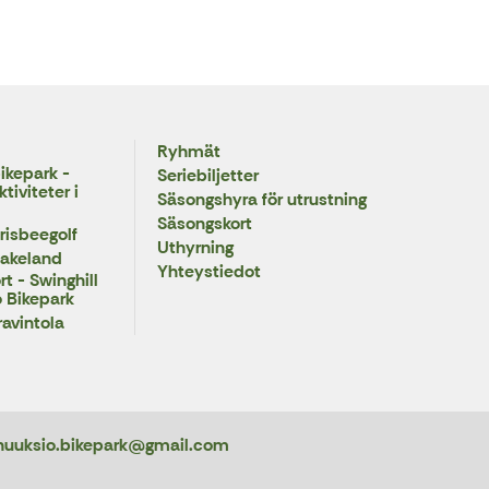
Ryhmät
ikepark -
Seriebiljetter
iviteter i
Säsongshyra för utrustning
Säsongskort
risbeegolf
Uthyrning
Lakeland
Yhteystiedot
t - Swinghill
 Bikepark
ravintola
nuuksio.bikepark@gmail.com