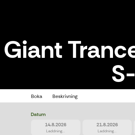
Giant Tranc
S-
Giant Trance X 1 (155-175cm) /
Boka
Beskrivning
Datum
14.8.2026
21.8.2026
Laddning...
Laddning...