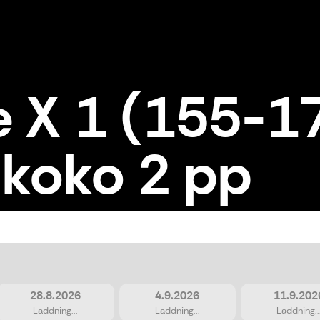
e X 1 (155-1
koko 2 pp
 S-koko 2 pp
28.8.2026
4.9.2026
11.9.202
Laddning...
Laddning...
Laddning..