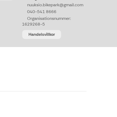
nuuksio.bikepark@gmail.com
040-541 8666
Organisationsnummer:
1629268-5
Handelsvillkor