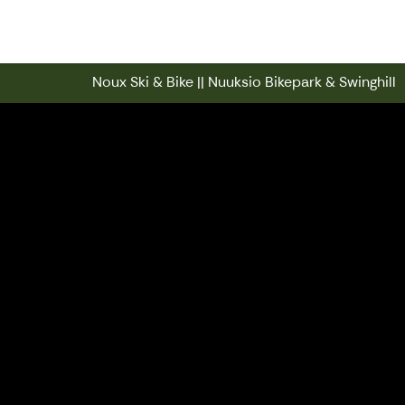
Noux Ski & Bike || Nuuksio Bikepark
Noux Ski & Bike || Nuuksio Bikepark & Swinghill