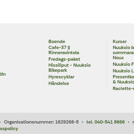
Boende
Kurser
Cafe-37 ||
Nuuksio b
Rinneravintola
sommarakt
Noux
Fredags-paket
Nuuksio F
Hissiliput - Nuuksio
Bikepark
Nuuksio 
dIn
Hyrescyklar
Presentkor
& Nuuksio
Händelse
Raclette-
Organisationsnummer: 1629268-5
tel. 040-541 8666
sspolicy