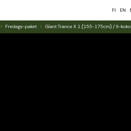
 & Swinghill
FI
EN
Fredags-paket
Giant Trance X 1 (155-175cm) / S-koko