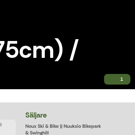
75cm) /
1
Säljare
6
Noux Ski & Bike || Nuuksio Bikepark
.
& Swinghill