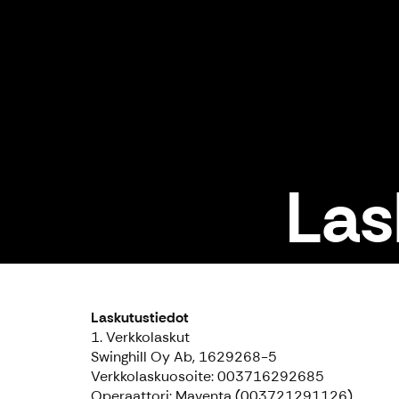
Las
Laskutustiedot
1. Verkkolaskut
Swinghill Oy Ab, 1629268-5
Verkkolaskuosoite: 003716292685
Operaattori: Maventa (003721291126)