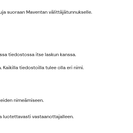
uja suoraan Maventan välittäjätunnukselle.
ssa tiedostossa itse laskun kanssa.
aikilla tiedostoilla tulee olla eri nimi.
itteiden nimeämiseen.
a luotettavasti vastaanottajalleen.