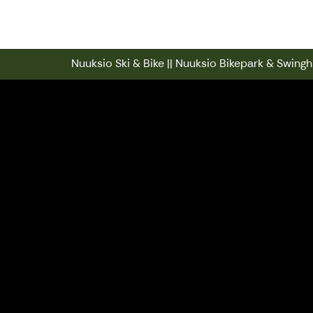
Nuuksio Ski & Bike || Nuuksio Bikep
Nuuksio Ski & Bike || Nuuksio Bikepark & Swinghi