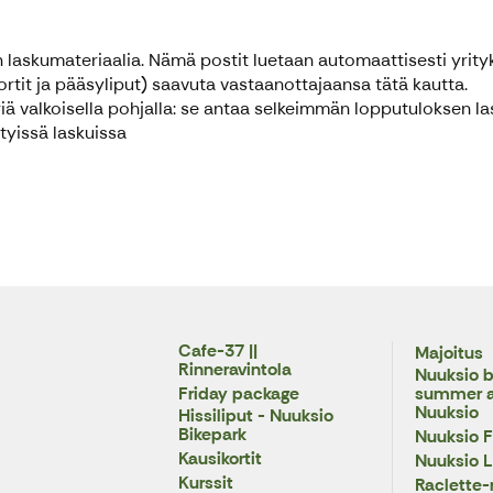
 laskumateriaalia. Nämä postit luetaan automaattisesti yri
tokortit ja pääsyliput) saavuta vastaanottajaansa tätä kautta.
iä valkoisella pohjalla: se antaa selkeimmän lopputuloksen las
tyissä laskuissa
Cafe-37 ||
Majoitus
Rinneravintola
Nuuksio b
Friday package
summer ac
Nuuksio
Hissiliput - Nuuksio
Bikepark
Nuuksio F
Kausikortit
Nuuksio 
Kurssit
Raclette-