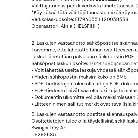
Välittäjätunnus pankkiverkosta lähetettäessä
*Käyttäkää tätä välittäjätunnusta mikäli käytö
Verkkolaskuosoite: FI7940551120038538
Operaattori: Aktia (HELSFIHH)
2. Laskujen vastaanotto sähköpostitse skanna
Toivomme, että lähetätte tähän osoitteeseen a
Laskut lähetetään palveluun sähköpostin PDF-muo
Sähköpostilaskun osoite:
16292685@scan.netvi
• Voit lähettää useita laskuja yhdessä sähköposti
• Yhden sähköpostin maksimikoko on 5Mb.
• PDF-tiedostojen tulee olla aitoja PDF-dokume
• PDF-tiedostot eivät saa olla lukittuja tai salas
• Dokumentin ulkomitta voi olla maksimissaan
• Liitteen nimen sallitut merkit ovat tavallisia 
3. Laskujen vastaanotto postitse skannauspalv
Osoitetietojen tulee olla täydellisinä sekä lask
Swinghill Oy Ab
16292685