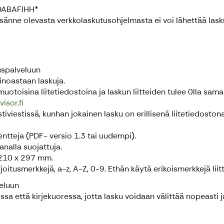
: DABAFIHH*
ssänne olevasta verkkolaskutusohjelmasta ei voi lähettää lask
uspalveluun
inoastaan laskuja.
toisina liitetiedostoina ja laskun liitteiden tulee 0lla sama
sor.fi
viestissä, kunhan jokainen lasku on erillisenä liitetiedostona. K
ntteja (PDF- versio 1.3 tai uudempi).
analla suojattuja.
 210 x 297 mm.
kirjoitusmerkkejä, a-z, A-Z, 0-9. Ethän käytä erikoismerkkejä li
eluun
ussa että kirjekuoressa, jotta lasku voidaan välittää nopeasti j