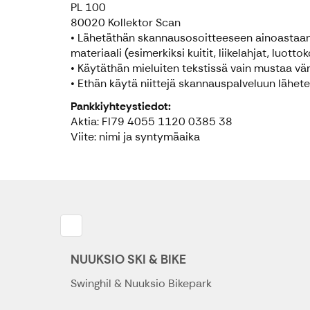
PL 100
80020 Kollektor Scan
• Lähetäthän skannausosoitteeseen ainoastaan
materiaali (esimerkiksi kuitit, liikelahjat, luot
• Käytäthän mieluiten tekstissä vain mustaa vär
• Ethän käytä niittejä skannauspalveluun lähete
Pankkiyhteystiedot:
Aktia: FI79 4055 1120 0385 38
Viite: nimi ja syntymäaika
NUUKSIO SKI & BIKE
Swinghil & Nuuksio Bikepark