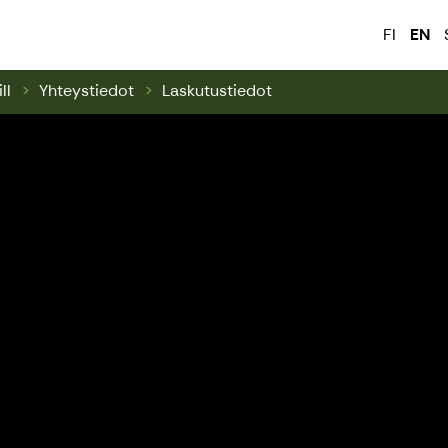
ark & Swinghill
FI
EN
ll
Yhteystiedot
Laskutustiedot