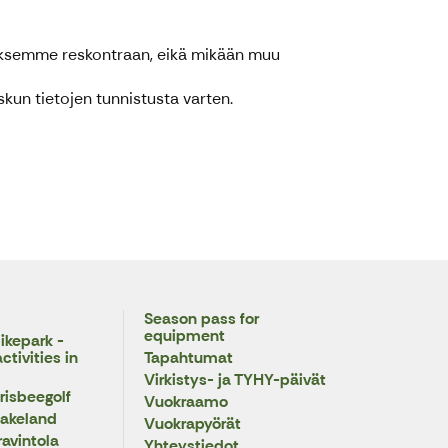
tyksemme reskontraan, eikä mikään muu
kun tietojen tunnistusta varten.
Season pass for
equipment
ikepark -
tivities in
Tapahtumat
Virkistys- ja TYHY-päivät
risbeegolf
Vuokraamo
Lakeland
Vuokrapyörät
ravintola
Yhteystiedot