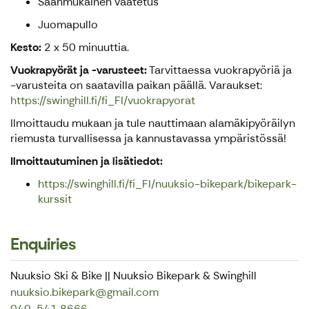
Säänmukainen vaatetus
Juomapullo
Kesto:
2 x 50 minuuttia.
Vuokrapyörät ja -varusteet:
Tarvittaessa vuokrapyöriä ja
-varusteita on saatavilla paikan päällä. Varaukset:
https://swinghill.fi/fi_FI/vuokrapyorat
Ilmoittaudu mukaan ja tule nauttimaan alamäkipyöräilyn
riemusta turvallisessa ja kannustavassa ympäristössä!
Ilmoittautuminen ja lisätiedot:
https://swinghill.fi/fi_FI/nuuksio-bikepark/bikepark-
kurssit
Enquiries
Nuuksio Ski & Bike || Nuuksio Bikepark & Swinghill
nuuksio.bikepark@gmail.com
040-541 8666