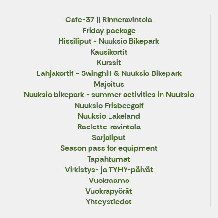
Cafe-37 || Rinneravintola
Friday package
Hissiliput - Nuuksio Bikepark
Kausikortit
Kurssit
Lahjakortit - Swinghill & Nuuksio Bikepark
Majoitus
Nuuksio bikepark - summer activities in Nuuksio
Nuuksio Frisbeegolf
Nuuksio Lakeland
Raclette-ravintola
Sarjaliput
Season pass for equipment
Tapahtumat
Virkistys- ja TYHY-päivät
Vuokraamo
Vuokrapyörät
Yhteystiedot