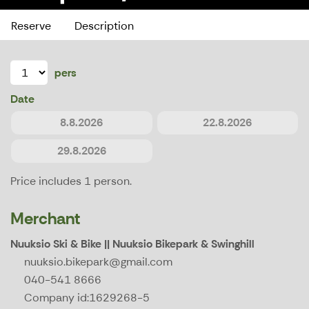
Reserve
Description
pers
Date
8.8.2026
22.8.2026
29.8.2026
Price includes 1 person.
Merchant
Nuuksio Ski & Bike || Nuuksio Bikepark & Swinghill
nuuksio.bikepark@gmail.com
040-541 8666
Company id:
1629268-5