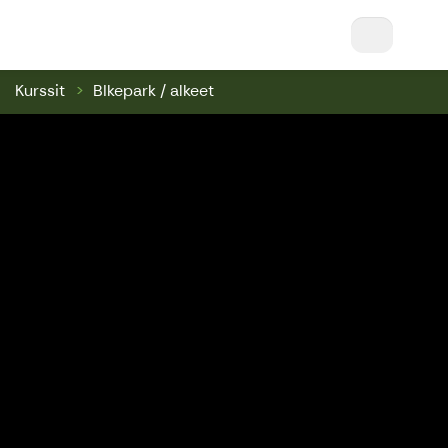
Nuuksio Ski & Bike || Nuuksio Bikepark & Swin
Kurssit
BIkepark / alkeet