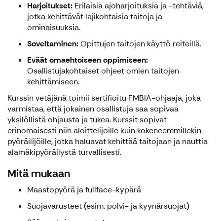
Harjoitukset:
Erilaisia ajoharjoituksia ja -tehtäviä,
jotka kehittävät lajikohtaisia taitoja ja
ominaisuuksia.
Soveltaminen:
Opittujen taitojen käyttö reiteillä.
Eväät omaehtoiseen oppimiseen:
Osallistujakohtaiset ohjeet omien taitojen
kehittämiseen.
Kurssin vetäjänä toimii sertifioitu FMBIA-ohjaaja, joka
varmistaa, että jokainen osallistuja saa sopivaa
yksilöllistä ohjausta ja tukea. Kurssit sopivat
erinomaisesti niin aloittelijoille kuin kokeneemmillekin
pyöräilijöille, jotka haluavat kehittää taitojaan ja nauttia
alamäkipyöräilystä turvallisesti.
Mitä mukaan
Maastopyörä ja fullface-kypärä
Suojavarusteet (esim. polvi- ja kyynärsuojat)