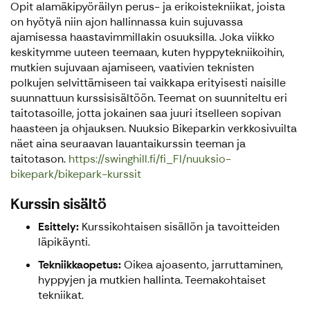
Opit alamäkipyöräilyn perus- ja erikoistekniikat, joista
on hyötyä niin ajon hallinnassa kuin sujuvassa
ajamisessa haastavimmillakin osuuksilla. Joka viikko
keskitymme uuteen teemaan, kuten hyppytekniikoihin,
mutkien sujuvaan ajamiseen, vaativien teknisten
polkujen selvittämiseen tai vaikkapa erityisesti naisille
suunnattuun kurssisisältöön. Teemat on suunniteltu eri
taitotasoille, jotta jokainen saa juuri itselleen sopivan
haasteen ja ohjauksen. Nuuksio Bikeparkin verkkosivuilta
näet aina seuraavan lauantaikurssin teeman ja
taitotason.
https://swinghill.fi/fi_FI/nuuksio-
bikepark/bikepark-kurssit
Kurssin sisältö
Esittely:
Kurssikohtaisen sisällön ja tavoitteiden
läpikäynti.
Tekniikkaopetus:
Oikea ajoasento, jarruttaminen,
hyppyjen ja mutkien hallinta. Teemakohtaiset
tekniikat.