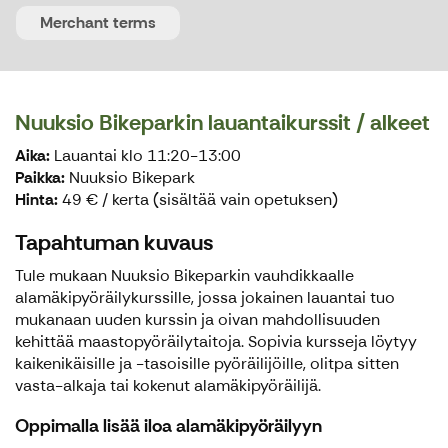
Merchant terms
Nuuksio Bikeparkin lauantaikurssit / alkeet
Aika:
Lauantai klo 11:20-13:00
Paikka:
Nuuksio Bikepark
Hinta:
49 € / kerta (sisältää vain opetuksen)
Tapahtuman kuvaus
Tule mukaan Nuuksio Bikeparkin vauhdikkaalle
alamäkipyöräilykurssille, jossa jokainen lauantai tuo
mukanaan uuden kurssin ja oivan mahdollisuuden
kehittää maastopyöräilytaitoja. Sopivia kursseja löytyy
kaikenikäisille ja -tasoisille pyöräilijöille, olitpa sitten
vasta-alkaja tai kokenut alamäkipyöräilijä.
Oppimalla lisää iloa alamäkipyöräilyyn