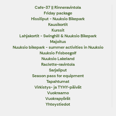
Cafe-37 || Rinneravintola
Friday package
Hissiliput - Nuuksio Bikepark
Kausikortit
Kurssit
Lahjakortit - Swinghill & Nuuksio Bikepark
Majoitus
Nuuksio bikepark - summer activities in Nuuksio
Nuuksio Frisbeegolf
Nuuksio Lakeland
Raclette-ravintola
Sarjaliput
Season pass for equipment
Tapahtumat
Virkistys- ja TYHY-päivät
Vuokraamo
Vuokrapyörät
Yhteystiedot