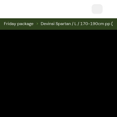
Nuuksio Ski & Bike || Nuuksio Bikepark & Swin
Friday package
Devinsi Spartan / L / 170-190cm pp (1)